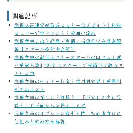
関連記事
武藤式高速資産形成セミナー公式ガイド｜無料
セミナーで学べることと参加の流れ
武藤孝幸とは？経歴・実績・指導哲学を徹底解
説【スクール検討者必読】
武藤孝幸の評判とマネースクールの口コミ｜延
べ受講人数4,700名のスクールで受講生が語るリ
アルな声
武藤孝幸のセミナー料金と費用対効果｜受講判
断のポイント
武藤孝幸は怪しい？詐欺？｜「不安」の声に公
式として正面からお答えします
武藤孝幸のオプション取引入門｜初心者向けに
仕組みと始め方を解説