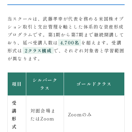
当スクールは、武藤孝幸が代表を務める米国株オプ
ション取引と支出管理を軸とした体系的な資産形成
プログラムです。第1期から第7期まで継続開講して
おり、延べ受講人数は
を超えます。受講
4,700名
形式は
で、それぞれ対象者と学習範囲
2クラス構成
が異なります。
シルバーク
項目
ゴールドクラス
ラス
受
講
対面会場ま
Zoomのみ
形
たはZoom
式