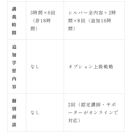
講
3時間×6回
シルバー全内容＋2時
義
（計18時
間×8回（追加16時
時
間）
間）
間
追
加
学
なし
オプション上級戦略
習
内
容
個
2回（認定講師・サポ
別
なし
ーターがオンラインで
面
対応）
談