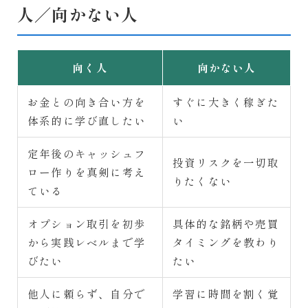
人／向かない人
向く人
向かない人
お金との向き合い方を
すぐに大きく稼ぎた
体系的に学び直したい
い
定年後のキャッシュフ
投資リスクを一切取
ロー作りを真剣に考え
りたくない
ている
オプション取引を初歩
具体的な銘柄や売買
から実践レベルまで学
タイミングを教わり
びたい
たい
他人に頼らず、自分で
学習に時間を割く覚