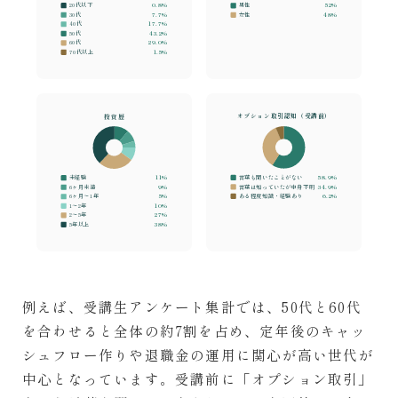
20代以下
0.8%
男性
52%
30代
7.7%
女性
48%
40代
17.7%
50代
43.2%
60代
29.0%
70代以上
1.5%
投資歴
オプション取引認知（受講前）
未経験
11%
言葉も聞いたことがない
58.9%
6ヶ月未満
9%
言葉は知っていたが中身不明
34.9%
6ヶ月〜1年
5%
ある程度知識・経験あり
6.2%
1〜2年
10%
2〜5年
27%
5年以上
38%
例えば、受講生アンケート集計では、50代と60代
を合わせると全体の約7割を占め、定年後のキャッ
シュフロー作りや退職金の運用に関心が高い世代が
中心となっています。受講前に「オプション取引」