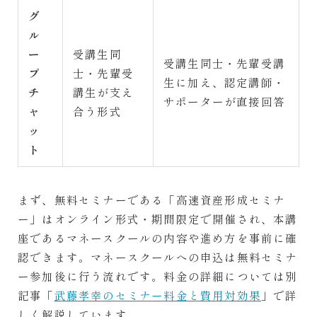
グ
ル
ー
受講生同
受講生同士・先輩受講
プ
士・先輩受
生に加え、認定講師・
チ
講生が支え
サポーターが直接回答
ャ
合う形式
ッ
ト
まず、無料セミナーである「高速資産形成セミナ
ー」はオンライン形式・期間限定で開催され、本講
座であるマネースクールの内容や進め方を事前に確
認できます。マネースクールへの申込は無料セミナ
ー参加後に行う流れです。料金の詳細については別
記事「
武藤孝幸のセミナー料金と費用対効果
」で詳
しく解説しています。