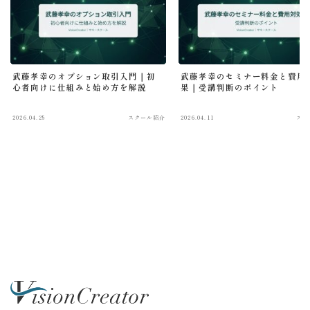
武藤孝幸のオプション取引入門｜初
武藤孝幸のセミナー料金と費用
心者向けに仕組みと始め方を解説
果｜受講判断のポイント
2026.04.25
スクール紹介
2026.04.11
スク