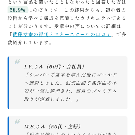
という言葉を聞いたこともなかったと回答した方は
にのぼります。この結果からも、初心者の
58.9%
段階から学べる構成を意識したカリキュラムである
ことが分かります。受講中の声についての詳細は
「
武藤孝幸の評判とマネースクールの口コミ
」で多
数紹介しています。
❝
I.Y.さん（60代・会社員）
「シルバーで基本を学んだ後にゴールド
へ進級しました。個別面談で操作面の不
安が一気に解消され、毎月のプレミアム
取りが定着しました。」
❝
M.S.さん（50代・主婦）
「投資は怖いものというイメージがあり