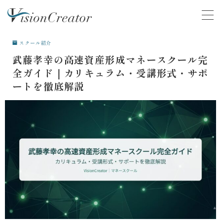
MENU
スクール紹介
武藤孝幸の高速資産形成マネースクール完
COMPANY
会社について
全ガイド｜カリキュラム・受講形式・サポ
ートを徹底解説
ACTIVITY
活動
SERVICE
サービス
VOICE
お客様の声
マネースクール卒業生の声
就活支援スクール卒業生の声
CONTENTS
学ぶ