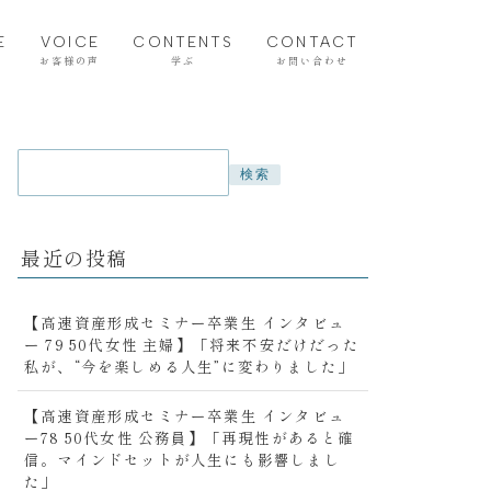
E
VOICE
CONTENTS
CONTACT
お客様の声
学ぶ
お問い合わせ
マネースクール卒業生の声
就活支援スクール卒業生の
声
検索
最近の投稿
【高速資産形成セミナー卒業生 インタビュ
ー 79 50代女性 主婦】「将来不安だけだった
私が、“今を楽しめる人生”に変わりました」
【高速資産形成セミナー卒業生 インタビュ
ー78 50代女性 公務員】「再現性があると確
信。マインドセットが人生にも影響しまし
た」