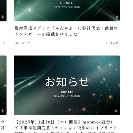
ぶ」
資産形成メディア「みんかぶ」に弊社代表・武藤の
インタビューが掲載されました
らせ
2026.03.07
お知らせ
引ウ
【2025年10月16日（木）開催】moomoo証券に
聴可
て「米株短期売買×オプション取引のハイブリット