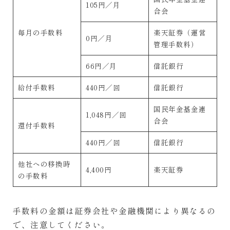
105円／月
合会
毎月の手数料
楽天証券（運営
0円／月
管理手数料）
66円／月
信託銀行
給付手数料
440円／回
信託銀行
国民年金基金連
1,048円／回
合会
還付手数料
440円／回
信託銀行
他社への移換時
4,400円
楽天証券
の手数料
手数料の金額は証券会社や金融機関により異なるの
で、注意してください。