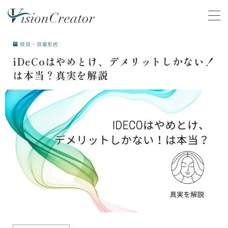
MENU
投資・資産形成
iDeCoはやめとけ、デメリットしかない！
COMPANY
会社について
は本当？真実を解説
ACTIVITY
活動
SERVICE
サービス
VOICE
お客様の声
マネースクール卒業生の声
就活支援スクール卒業生の声
CONTENTS
学ぶ