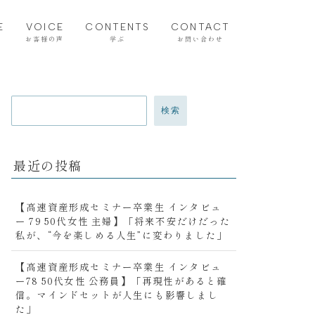
E
VOICE
CONTENTS
CONTACT
お客様の声
学ぶ
お問い合わせ
マネースクール卒業生の声
就活支援スクール卒業生の
声
検索
最近の投稿
【高速資産形成セミナー卒業生 インタビュ
ー 79 50代女性 主婦】「将来不安だけだった
私が、“今を楽しめる人生”に変わりました」
【高速資産形成セミナー卒業生 インタビュ
ー78 50代女性 公務員】「再現性があると確
信。マインドセットが人生にも影響しまし
た」