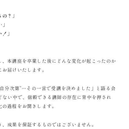
るの？」
…」
い
！」
。
し、本講座を卒業した後にどんな変化が起こったのか
にお届けいたします。
は自分次第”…その一言で受講を決めました」と語る会
んどない中で、信頼できる講師の存在に背中を押され
化の過程をお聞きします。
り、成果を保証するものではございません。