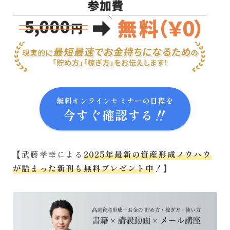
無料オンラインセミナーの日程を
今すぐ確認する‼
【武藤孝幸による
2025年最新の資産形成ノウハウ
が詰まった新刊も無料プレゼント中
！】