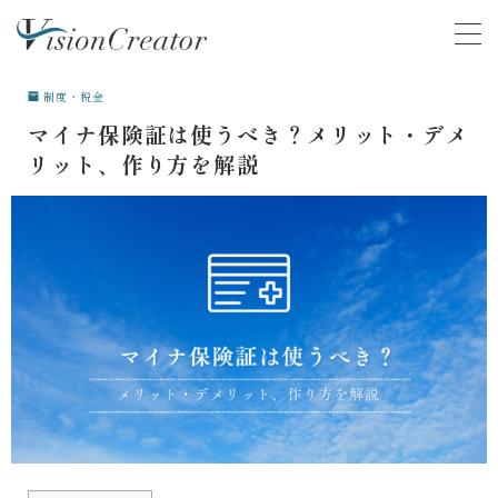
MENU
制度・税金
マイナ保険証は使うべき？メリット・デメ
COMPANY
会社について
リット、作り方を解説
ACTIVITY
活動
SERVICE
サービス
VOICE
お客様の声
マネースクール卒業生の声
就活支援スクール卒業生の声
CONTENTS
学ぶ