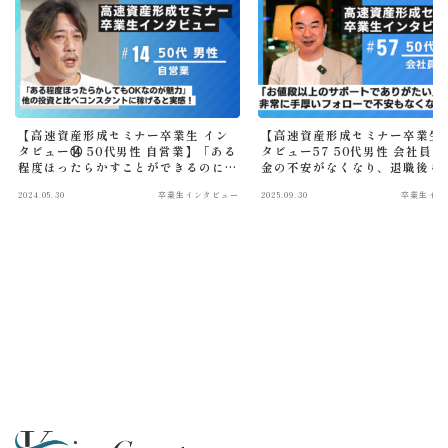
【高速資産形成セミナー卒業生 イン
【高速資産形成セミナー卒業生 
タビュー⑭ 50代男性 自営業】「ある
タビュー57 50代男性 会社員
程度ほったらかすことができるのに
金の不安がなくなり、退職後も
コンスタントに稼げるこの手法は自
して過ごせる道が見えました」
2024.05.30
卒業生インタビュー
2025.09.30
卒業生イン
分に合っていた」とこの手法の価値
を強く実感