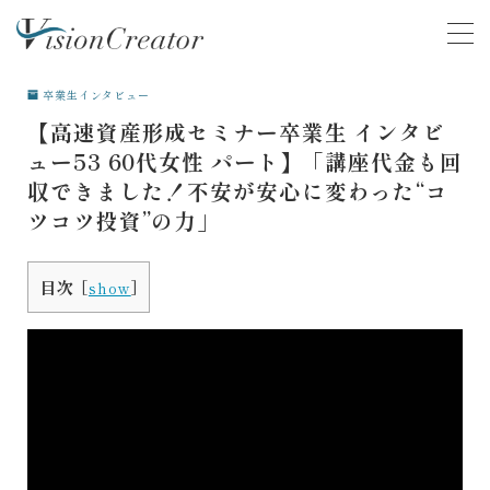
MENU
卒業生インタビュー
【高速資産形成セミナー卒業生 インタビ
COMPANY
会社について
ュー53 60代女性 パート】「講座代金も回
収できました！不安が安心に変わった“コ
ACTIVITY
活動
ツコツ投資”の力」
SERVICE
サービス
目次
[
show
]
VOICE
お客様の声
マネースクール卒業生の声
就活支援スクール卒業生の声
CONTENTS
学ぶ